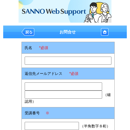
お問合せ
氏名
*必須
返信先メールアドレス
*必須
（確
認用）
受講番号
※
（半角数字８桁）